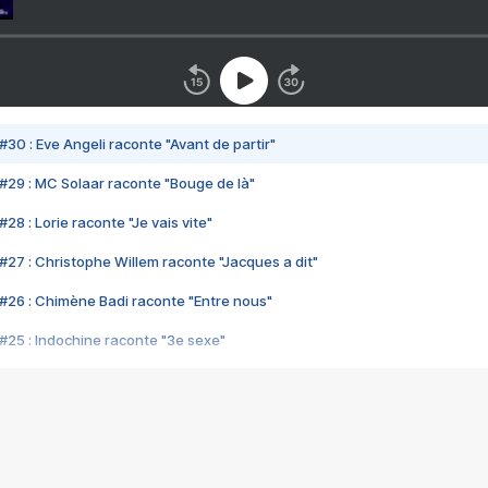
#30 : Eve Angeli raconte "Avant de partir"
#29 : MC Solaar raconte "Bouge de là"
28 : Lorie raconte "Je vais vite"
#27 : Christophe Willem raconte "Jacques a dit"
#26 : Chimène Badi raconte "Entre nous"
#25 : Indochine raconte "3e sexe"
#24 : Zaho raconte "C'est chelou"
#23 : Patrick Bruel raconte "Au café des délices"
#22 : Kyo raconte "Le chemin"