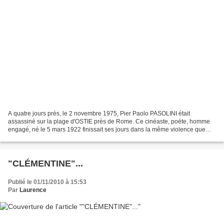
A quatre jours près, le 2 novembre 1975, Pier Paolo PASOLINI était
assassiné sur la plage d'OSTIE près de Rome. Ce cinéaste, poéte, homme
engagé, né le 5 mars 1922 finissait ses jours dans la même violence que
celle qu'il avait souvent montré ou dénoncé...
"CLÉMENTINE"...
Publié le 01/11/2010 à 15:53
Par
Laurence