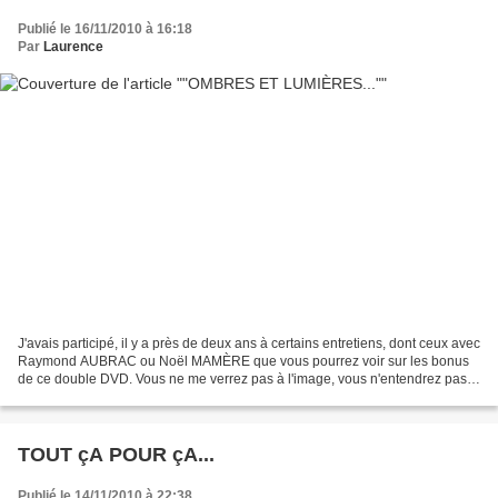
Publié le 16/11/2010 à 16:18
Par
Laurence
J'avais participé, il y a près de deux ans à certains entretiens, dont ceux avec
Raymond AUBRAC ou Noël MAMÈRE que vous pourrez voir sur les bonus
de ce double DVD. Vous ne me verrez pas à l'image, vous n'entendrez pas
ma voix poser les questions, mais...
TOUT çA POUR çA...
Publié le 14/11/2010 à 22:38