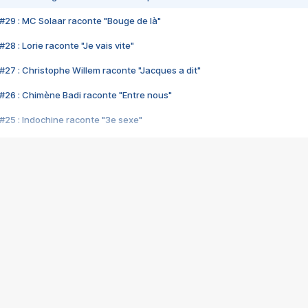
#29 : MC Solaar raconte "Bouge de là"
28 : Lorie raconte "Je vais vite"
#27 : Christophe Willem raconte "Jacques a dit"
#26 : Chimène Badi raconte "Entre nous"
#25 : Indochine raconte "3e sexe"
#24 : Zaho raconte "C'est chelou"
#23 : Patrick Bruel raconte "Au café des délices"
#22 : Kyo raconte "Le chemin"
#21 : Nolwenn Leroy raconte "Cassé"
#20 : Patrick Hernandez raconte "Born to be alive"
#19 : Lorie raconte "Près de moi"
#18 : Michael Jones raconte "A nos actes manqués" (avec Jean-Jacque