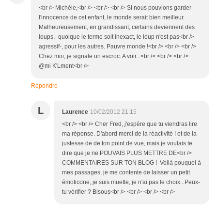
<br /> Michèle,<br /> <br /> <br /> Si nous pouvions garder
l'innocence de cet enfant, le monde serait bien meilleur.
Malheureusement, en grandissant, certains deviennent des
loups,- quoique le terme soit inexact, le loup n'est pas<br />
agressif-, pour les autres. Pauvre monde !<br /> <br /> <br />
Chez moi, je signale un escroc. A voir...<br /> <br /> <br />
@mi K'Lment<br />
Répondre
L
Laurence
10/02/2012 21:15
<br /> <br /> Cher Fred, j'espère que tu viendras lire
ma réponse. D'abord merci de la réactivité ! et de la
justesse de de ton point de vue, mais je voulais te
dire que je ne POUVAIS PLUS METTRE DE<br />
COMMENTAIRES SUR TON BLOG ! Voilà pouquoi à
mes passages, je me contente de laisser un petit
émoticone, je suis muette, je n'ai pas le choix...Peux-
tu vérifier ? Bisous<br /> <br /> <br /> <br />