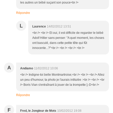
les autres un bébé suçant son pouce<br />
Répondre
L
Laurence
14/02/2012 13:51
<br /> <br /> Et oui, il est difficile de regarder le bébé
Adolf Hitler sans penser: "A quel moment, les choses
ont basculé, dans cette petite tête qui fût
innocente...?"<br /> <br /> <br /> <br />
A
Andiamo
11/02/2012 10:06
<br /> Indigne-toi belle Montmartroise;<br /> <br /> <br /> Allez
un peu d'humour, ta photo je l'aurais intitulée :<br /> <br /> <br
/> Boris Vian s'entraînant à jouer de la trompette ];-D<br />
Répondre
F
Fred, le Jongleur de Mots
10/02/2012 19:08