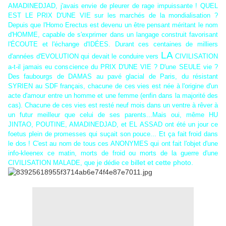
AMADINEDJAD, j'avais envie de pleurer de rage impuissante ! QUEL
EST LE PRIX D'UNE VIE sur les marchés de la mondialisation ?
Depuis que l'Homo Erectus est devenu un être pensant méritant le nom
d'HOMME, capable de s'exprimer dans un langage construit favorisant
l'ÉCOUTE et l'échange d'IDÉES. Durant ces centaines de milliers
LA
d'années d'EVOLUTION qui devait le conduire vers
CIVILISATION
a-t-il jamais eu conscience du PRIX D'UNE VIE ? D'une SEULE vie ?
Des faubourgs de DAMAS au pavé glacial de Paris, du résistant
SYRIEN au SDF français, chacune de ces vies est née à l'origine d'un
acte d'amour entre un homme et une femme (enfin dans la majorité des
cas). Chacune de ces vies est resté neuf mois dans un ventre à rêver à
un futur meilleur que celui de ses parents...Mais oui, même HU
JINTAO, POUTINE, AMADINEDJAD, et EL ASSAD ont été un jour ce
foetus plein de promesses qui suçait son pouce... Et ça fait froid dans
le dos ! C'est au nom de tous ces ANONYMES qui ont fait l'objet d'une
info-kleenex ce matin, morts de froid ou morts de la guerre
d'une
billet et cette photo
.
CIVILISATION MALADE, que je dédie ce