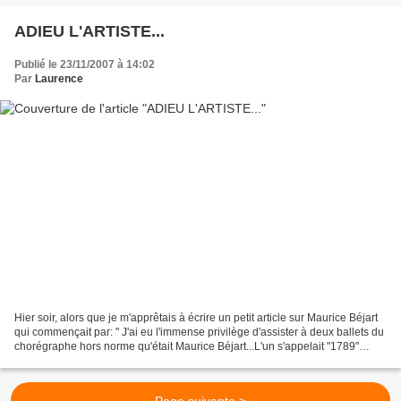
ADIEU L'ARTISTE...
Publié le 23/11/2007 à 14:02
Par
Laurence
Hier soir, alors que je m'apprêtais à écrire un petit article sur Maurice Béjart
qui commençait par: " J'ai eu l'immense privilège d'assister à deux ballets du
chorégraphe hors norme qu'était Maurice Béjart...L'un s'appelait "1789"
l'autre "le Presbytère...