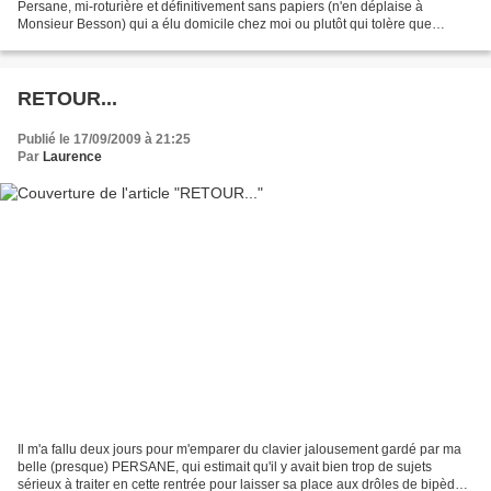
Persane, mi-roturière et définitivement sans papiers (n'en déplaise à
Monsieur Besson) qui a élu domicile chez moi ou plutôt qui tolère que
j'habite chez elle...Cette CANNELLE donc,...
RETOUR...
Publié le 17/09/2009 à 21:25
Par
Laurence
Il m'a fallu deux jours pour m'emparer du clavier jalousement gardé par ma
belle (presque) PERSANE, qui estimait qu'il y avait bien trop de sujets
sérieux à traiter en cette rentrée pour laisser sa place aux drôles de bipèdes