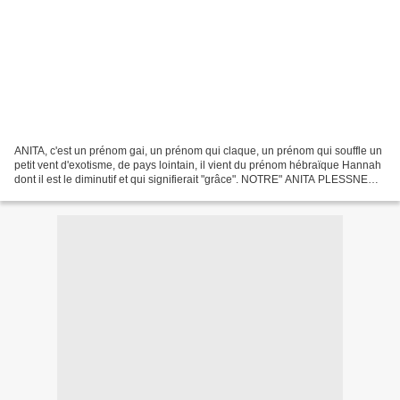
ANITA, c'est un prénom gai, un prénom qui claque, un prénom qui souffle un
petit vent d'exotisme, de pays lointain, il vient du prénom hébraïque Hannah
dont il est le diminutif et qui signifierait "grâce". NOTRE" ANITA PLESSNER
était gaie, malicieuse,...