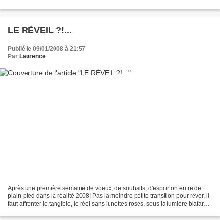
que sont les humains...Elle...
LE RÉVEIL ?!...
Publié le 09/01/2008 à 21:57
Par
Laurence
Après une première semaine de voeux, de souhaits, d'espoir on entre de
plain-pied dans la réalité 2008! Pas la moindre petite transition pour rêver, il
faut affronter le tangible, le réel sans lunettes roses, sous la lumière blafarde
de l'hiver. Bartabas...