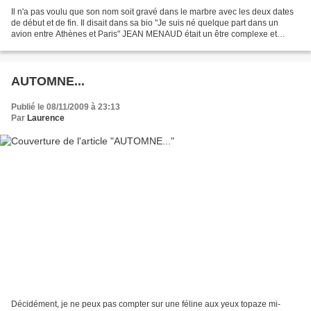
Il n'a pas voulu que son nom soit gravé dans le marbre avec les deux dates
de début et de fin. Il disait dans sa bio "Je suis né quelque part dans un
avion entre Athènes et Paris" JEAN MENAUD était un être complexe et
mystérieux, difficile à cerner, à...
AUTOMNE...
Publié le 08/11/2009 à 23:13
Par
Laurence
Décidément, je ne peux pas compter sur une féline aux yeux topaze mi-