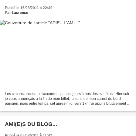
Publié le 16/08/2011 à 22:49
Par
Laurence
Les circonstances ne s'accordent pas toujours à nos désirs, hélas ! Hier soir
je vous annonçais à la fin de mon billet, la suite de mon carnet de bord
parisien, mais entre temps, cet après-midi vers 17h j'ai appris brutalement la
mort d'un ami. Un ami...
AMI(E)S DU BLOG...
Publié le 03/08/2011 à 11:42